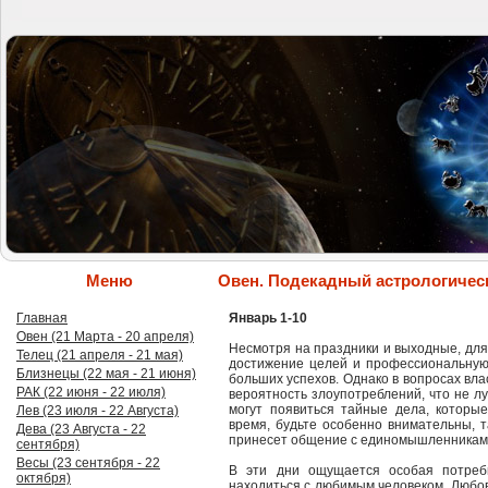
Меню
Овен. Подекадный астрологичес
Главная
Январь 1-10
Овен (21 Марта - 20 апреля)
Несмотря на праздники и выходные, для
Телец (21 апреля - 21 мая)
достижение целей и профессиональную 
Близнецы (22 мая - 21 июня)
больших успехов. Однако в вопросах вла
РАК (22 июня - 22 июля)
вероятность злоупотреблений, что не л
могут появиться тайные дела, которы
Лев (23 июля - 22 Августа)
время, будьте особенно внимательны, т
Дева (23 Августа - 22
принесет общение с единомышленниками
сентября)
Весы (23 сентября - 22
В эти дни ощущается особая потреб
октября)
находиться с любимым человеком. Любовь