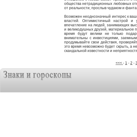
общества нетрадиционных любовных отн
от реальности, прослыв чудаком и фанта
Возможен неоднозначный интерес к ваш
властей. Оптимистичный настрой и у
впечатление на людей, занимающих выс
и великодушных друзей, материальное п
время будут велики не только подар
внимательны с инвестициями, заемным
продумывайте свои действия, проверяй
это время невозможно будет скрыть, а н
скандальной известности и неприятност
<<<
-
1
-
2
-