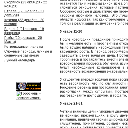
Скорпион (23 октября - 22
останется так и невысказанной из-за оп
ноября)
сложиться отношения, которые партне
Стрелец (23 ноября - 21
Особенно острые и драматические переж
декабря)
стороны любимого человека. Это лучш
области искусства, так как стремление
Козерог (22 декабря - 20
толчок в реализации их внутреннего пот
января)
Водолей (21 января - 19
Январь 11-20
февраля)
Рыбы (20 февраля - 20
После новогодних праздников приходит
Марта)
бы и желание есть, и перспективы откры
Ретроградные планеты
было трудно набирать необходимый тем
Сложные периоды, лунные и
карьерного роста. В период ретро-Мерк
солнечные затмения
завершать ранее начатые дела. Посте
торопитесь и постарайтесь внести элем
Лунный календарь
возобновления процесса обучения, изуч
будут необходимые командировки в д
вероятность возникновения экстремальн
У студентов впереди горячая пора сессии
есть вероятность, что по случайности
Рождение ребенка или постоянная занят
разногласия между супругами. Постар
разговаривайте друг с другом, и тогда то
Январь 21-31
Четким знанием цели и упорным движени
вечеринках, презентациях, в кругу др
внимания, привлекая своими широкома
слушателей, почитателей, романтичес
отношение к любви может привести к п