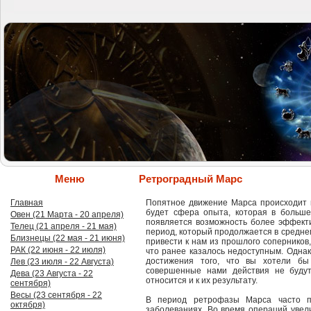
Меню
Ретроградный Марс
Главная
Попятное движение Марса происходит п
будет сфера опыта, которая в больше
Овен (21 Марта - 20 апреля)
появляется возможность более эффекти
Телец (21 апреля - 21 мая)
период, который продолжается в среднем
Близнецы (22 мая - 21 июня)
привести к нам из прошлого соперников,
РАК (22 июня - 22 июля)
что ранее казалось недоступным. Однак
достижения того, что вы хотели бы
Лев (23 июля - 22 Августа)
совершенные нами действия не будут
Дева (23 Августа - 22
относится и к их результату.
сентября)
Весы (23 сентября - 22
В период ретрофазы Марса часто пр
октября)
заболеваниях. Во время операций увел