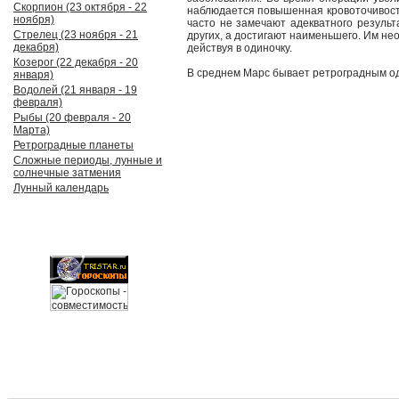
Скорпион (23 октября - 22
наблюдается повышенная кровоточивост
ноября)
часто не замечают адекватного результ
Стрелец (23 ноября - 21
других, а достигают наименьшего. Им не
декабря)
действуя в одиночку.
Козерог (22 декабря - 20
В среднем Марс бывает ретроградным оди
января)
Водолей (21 января - 19
февраля)
Рыбы (20 февраля - 20
Марта)
Ретроградные планеты
Сложные периоды, лунные и
солнечные затмения
Лунный календарь