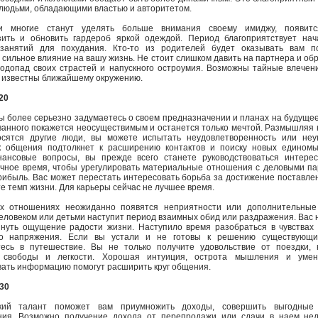
людьми, обладающими властью и авторитетом.
 многие станут уделять больше внимания своему имиджу, появит
зить и обновить гардероб яркой одеждой. Период благоприятствует нач
 занятий для похудания. Кто-то из родителей будет оказывать вам п
 сильное влияние на вашу жизнь. Не стоит слишком давить на партнера и об
водопад своих страстей и напускного остроумия. Возможны тайные влечен
ь известны ближайшему окружению.
20
вы более серьезно задумаетесь о своем предназначении и планах на будущее
анного покажется неосуществимым и останется только мечтой. Размышляя н
осятся другие люди, вы можете испытать неудовлетворенность или неув
к общения подтолкнет к расширению контактов и поиску новых единомы
ансовые вопросы, вы прежде всего станете руководствоваться интерес
чное время, чтобы урегулировать материальные отношения с деловыми п
рибыль. Вас может перестать интересовать борьба за достижение поставле
те темп жизни. Для карьеры сейчас не лучшее время.
х отношениях неожиданно появятся неприятности или дополнительные
ловеком или детьми наступит период взаимных обид или раздражения. Вас
нуть ощущение радости жизни. Наступило время разобраться в чувствах
го напряжения. Если вы устали и не готовы к решению существующи
тесь в путешествие. Вы не только получите удовольствие от поездки, 
свободы и легкости. Хорошая интуиция, острота мышления и уме
ать информацию помогут расширить круг общения.
30
кий талант поможет вам приумножить доходы, совершить выгодные
ния. Возможно получение дохода от перепродажи или сдачи в наем нед