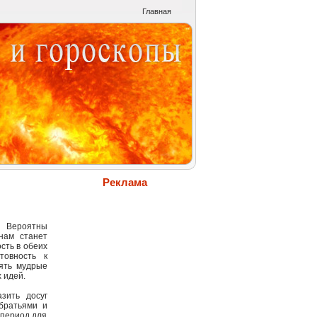
Главная
Реклама
 Вероятны
нам станет
сть в обеих
товность к
ять мудрые
 идей.
зить досуг
братьями и
 период для